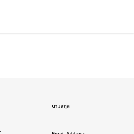
นามสกุล
์
Email Address