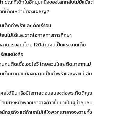
้า ขณะที่เด็กในอีกมุมหนึ่งของโลกกลับไม่มีแม้แต่
ที่เด็กเหล่านี้ต้องเผชิญ?
เด็กกำพร้าและเด็กเร่ร่อน
เขียนไม่ได้และขาดโอกาสทางการศึกษา
ในตลาดแรงงานโดย 120ล้านคนเป็นแรงงานเต็ม
เรียนหนังสือ
ล้านคนติดเชื้อเอชไอวี โดยส่วนใหญ่ติดมาจากแม่
เป็นเด็กยากจนต้องกลายเป็นกำพร้าและพ่อแม่เสีย
ไม่เคยได้ยินหรือมีโอกาสตอบสนองต่อพระกิตติคุณ
้ วันข้างหน้าพวกเขาอาจก้าวขึ้นมาเป็นผู้นำชุมชน
ักธุรกิจ แต่ถ้าเราไม่ใส่ใจพวกเขาอาจจะตายทั้ง