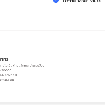
>>ดาวน์โหลดบทเรียน<<
ุณาทร
ทุ่งโฮเต็ล ตำบลวัดเกต อำเภอเมือง
หม่ 50000
266 426 ถึง 8
@gmail.com