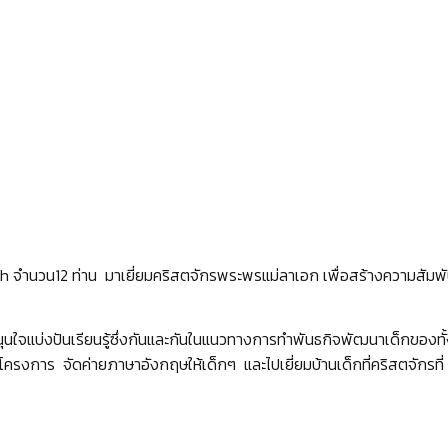
เกี่ยวกับเรา
คริสตจักร เด็ก และเยาวชน
hurch จำนวน12 ท่าน มาเยี่ยมคริสตจักรพระพรแม่ลาเอก เพื่อสร้างความสั
นใจแบ่งปันเรียนรู้ซึ่งกันและกันในแนวทางการทำพันธกิจพัฒนาเด็กของทั้ง
ครงการ จัดค่ายภาษาอังกฤษให้เด็กๆ และไปเยี่ยมบ้านเด็กที่คริสตจักรที่