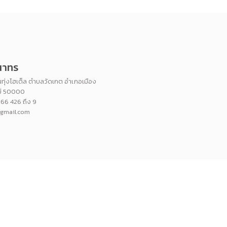
ุณาทร
ทุ่งโฮเต็ล ตำบลวัดเกต อำเภอเมือง
หม่ 50000
266 426 ถึง 9
@gmail.com