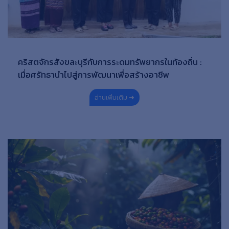
คริสตจักรสังขละบุรีกับการระดมทรัพยากรในท้องถิ่น :
เมื่อศรัทธานำไปสู่การพัฒนาเพื่อสร้างอาชีพ
อ่านเพิ่มเติม ➜