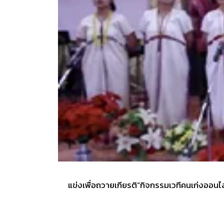
แข่งเพื่อถวายเกียรติ“กิจกรรมเวทีคนเก่งออนไล