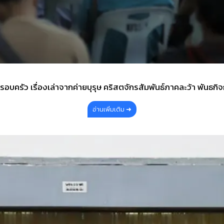
ห้ครอบครัว เรื่องเล่าจากค่ายบุรุษ คริสตจักรสัมพันธ์ภาคละว้า พัน
อ่านเพิ่มเติม ➜