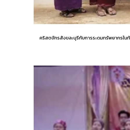
คริสตจักรสังขละบุรีกับการระดมทรัพยากรในท้อง