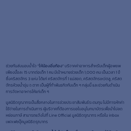
ช่วยกันส่งมอบน้ำใจ
“ให้น้องอิ่มท้อง”
บริจาคค่าอาหารสำหรับเด็กผู้อพยพ
เพียงมื้อละ 15 บาทต่อเด็ก 1 คน มีเป้าหมายช่วยเด็ก 1,000 คน เป็นเวลา 1 ปี
ซึ่งคริสตจักร 3 แห่ง ได้แก่ คริสตจักรที่ 1 แม่สอด, คริสตจักรเหว่ตลู, คริสต
จักรห้วยน้ำขุ่น จ.ตาก เป็นผู้ที่ทำพันธกิจกับเด็ก ๆ กลุ่มนี้ และช่วยกันดำเนิน
การจัดหาอาหารให้แก่เด็ก ๆ
มูลนิธิดรุณาทรเป็นสื่อกลางในการช่วยประชาสัมพันธ์ระดมทุน ไม่มีการหักค่า
ใช้จ่ายในการดำเนินการ ผู้บริจาคที่ต้องการขอใบอนุโมทนาบัตรเพื่อนำไปลด
หย่อนภาษี สามารถแจ้งไปที่ Line Official มูลนิธิดรุณาทร หรือใน inbox
เพจเฟซบุ๊คมูลนิธิดรุณาทร